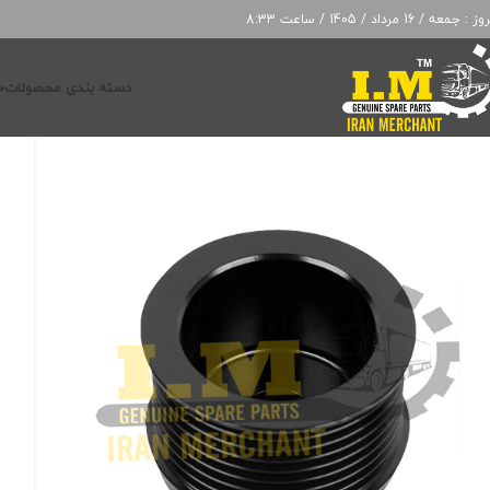
: جمعه / 16 مرداد / 1405 / ساعت 8:33
دسته بندی محصولات
خ