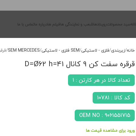
انه
سبد محصولات
رویدادها
شعب و نمایندگی ها
فیلم ها
درباره ما
تماس با ما
خانه
زیربندی
فلزی - لاستیکی
SEM فلزی - لاستیکی
SEM MERCEDES
قرقره س
قرقره سفت کن 9 کانال D=Ø62 h=41
تعداد کالا در هر کارتن : 1
کد کالا : 10781
OEM NO : 9061551715
ورود برای مشاهده قیمت ها