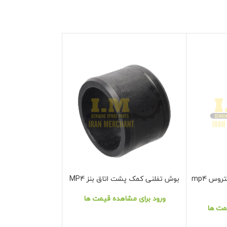
کمک فنر عقب کابین بنز اکتروس mp4
بوش تفلنی کمک پشت اتاق بنز MP4
کمک فنر جلو شاسی 
نمایش محصول
نمایش محصول
ورود برای مشاهده قیمت ها
ورود برای مشا
مت ها