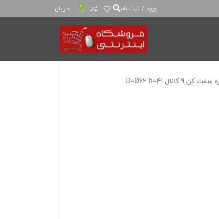
0
ورود / ثبت نام
0
ریال
فت کن 9 کانال D=Ø62 h=41