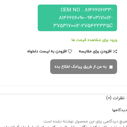
OEM NO : 81466116133-
81466116090--9403171012-
3753170012-2V5422335C
ورود برای مشاهده قیمت ها
افزودن برای مقایسه
افزودن به لیست دلخواه
به من از طریق پیامک اطلاع بده
نظرات (0)
دیدگاهها
هیچ دیدگاهی برای این محصول نوشته نشده است.