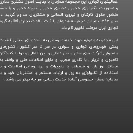
.فعالیتهای تجاری این مجموعه همزمان با رعایت اصول مشتری مداری
و محوریت تکنولوژی محور , مشتری محور , نتیجه محور و با حفظ
منشور حقوق کارکنان و نیروی انسانی و مشتریان مداوم گردید. در
سال 1393 نام این مجموعه همزمان با ثبت علامت تجاری IM به 
تجاری ایران مرچنت تغییر نام داد.
این مجموعه همواره جهت خدمت رسانی به واحد های صنفی قطعات
یدکی خودروهای تجاری و سواری در سر تا سر کشور , کشورهای
همجوار , شرکت های حمل و نقل داخلی و بین المللی و تولید کنندگان
کامیون و تریلر , با کادری مجرب و دارای اطلاعات فنی و واقف به
مسائل روز بازار و منعطف با تغییرات و بروز رسانی اطلاعات و با
استفاده از تکنولوژی به روز و ارتباط مستمر با مشتریان خود و با
سرمایه بخش خصوصی آماده خدمت رسانی هر چه بهتر می باشد .