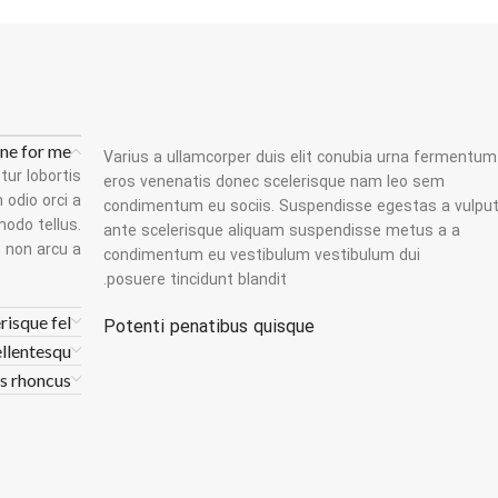
ne for me?
Varius a ullamcorper duis elit conubia urna fermentum
tur lobortis
eros venenatis donec scelerisque nam leo sem
odio orci a
condimentum eu sociis. Suspendisse egestas a vulpu
odo tellus.
ante scelerisque aliquam suspendisse metus a a
 non arcu a.
condimentum eu vestibulum vestibulum dui
posuere tincidunt blandit.
risque fel
Potenti penatibus quisque
ellentesqu
is rhoncus