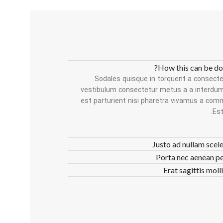
How this can be do
Sodales quisque in torquent a consecte
vestibulum consectetur metus a a interdum 
est parturient nisi pharetra vivamus a comm
Est
Justo ad nullam scele
Porta nec aenean p
Erat sagittis moll