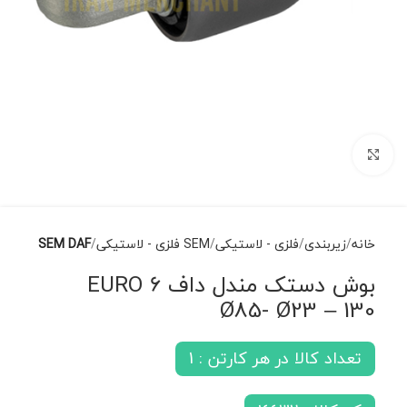
برای بزرگنمایی کلیک کنید
خانه
زیربندی
فلزی - لاستیکی
SEM فلزی - لاستیکی
SEM DAF
بوش دستک مندل داف EURO 6
Ø85- Ø23 – 130
تعداد کالا در هر کارتن : 1