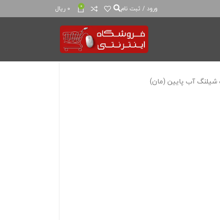
0
ورود / ثبت نام
0
ریال
شیلنگ آب پایین (مان)