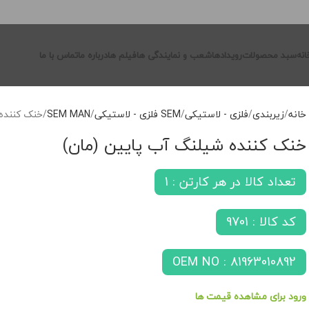
انه
سبد محصولات
رویدادها
شعب و نمایندگی ها
فیلم ها
درباره ما
تماس با ما
خانه
زیربندی
فلزی - لاستیکی
SEM فلزی - لاستیکی
SEM MAN
خنک کننده 
خنک کننده شیلنگ آب پایین (مان)
تعداد کالا در هر کارتن : 1
کد کالا : 9701
OEM NO : 81963010892
ورود برای مشاهده قیمت ها