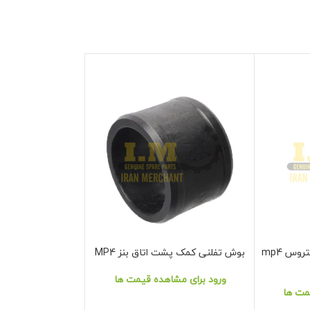
کمک فنر عقب کابین بنز اکتروس mp4
بوش تفلنی کمک پشت اتاق بنز MP4
کمک فنر تریلر SCHMITZ -روکش دار
نمایش محصول
نمایش محصول
ورود برای مشاهده قیمت ها
ورود برای مشا
مت ها