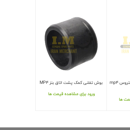
کمک فنر عقب کابین بنز اکتروس mp4
بوش تفلنی کمک پشت اتاق بنز MP4
کمک فنر تریلر SCHMITZ -روکش دار
نمایش محصول
نمایش محصول
ورود برای مشاهده قیمت ها
ورود برای مشا
مت ها