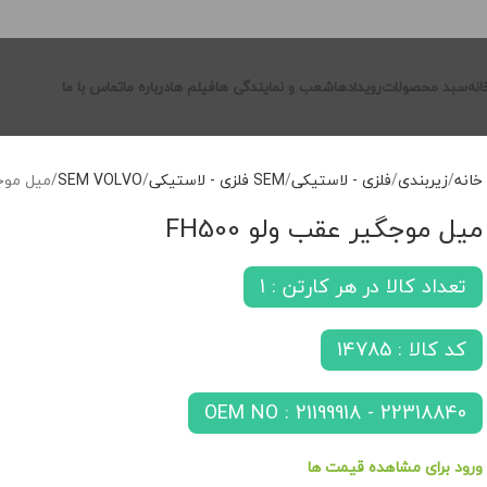
انه
سبد محصولات
رویدادها
شعب و نمایندگی ها
فیلم ها
درباره ما
تماس با ما
خانه
زیربندی
فلزی - لاستیکی
SEM فلزی - لاستیکی
SEM VOLVO
میل موجگی
میل موجگیر عقب ولو FH500
تعداد کالا در هر کارتن : 1
کد کالا : 14785
OEM NO : 21199918 - 22318840
ورود برای مشاهده قیمت ها