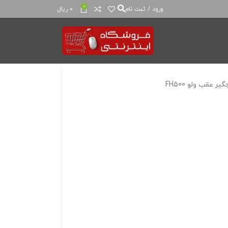
0
ورود / ثبت نام
0
ریال
ر عقب ولو FH500