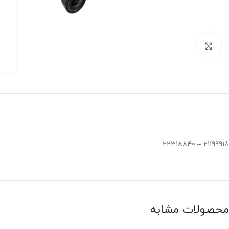
برای بزرگنمایی کلیک کنید
21199918 – 22318840
محصولات مشابه