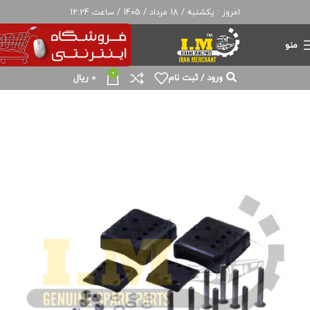
امروز : یکشنبه / 18 مرداد / 1405 / ساعت 12:24
منو
0
ورود / ثبت نام
0
ریال