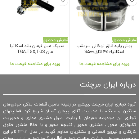
نمایش محصول
نمایش محصول
بوش پایه اتاق توخالی سرعقب
سیبک میل فرمان بلند اسکانیا –
اسکانیا450 اتاقS500
مان TGA,TGX,TGS
ورود برای مشاهده قیمت ها
ورود برای مشاهده قیمت ها
درباره ایران مرچنت
گروه تجاری ایران مرچنت ,پیشرو در زمینه تامین قطعات یدکی خودروهای
سنگین و سبک، با مدیریت آقای پیمان آسبان شروع کرد .فعالیتهای
تجاری این مجموعه همزمان با رعایت اصول مشتری مداری و محوریت
تکنولوژی محور , مشتری محور , نتیجه محور و با حفظ منشور حقوق
کارکنان و نیروی انسانی و مشتریان مداوم گردید. در سال 1393 نام این
مجموعه همزمان با ثبت علامت تجاری IM به گروه تجاری ایران مرچنت