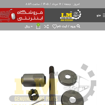
امروز : جمعه / 16 مرداد / 1405 / ساعت 8:59
منو
0
ورود / ثبت نام
0
ریال