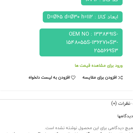
ابعاد کالا : D=Ø65 d=Ø30 h=112
OEM NO : 1338491S-
1548055S-1362710S3-
255669S3
ورود برای مشاهده قیمت ها
افزودن برای مقایسه
افزودن به لیست دلخواه
نظرات (0)
دیدگاهها
هیچ دیدگاهی برای این محصول نوشته نشده است.