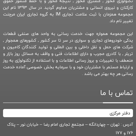
تکنولوژی محور , مشتری محور , نتیجه محور و با حفظ منشور حقوق
کارکنان و نیروی انسانی و مشتریان مداوم گردید. در سال 1393 نام این
مجموعه همزمان با ثبت علامت تجاری IM به گروه تجاری ایران مرچنت
تغییر نام داد.
این مجموعه همواره جهت خدمت رسانی به واحد های صنفی قطعات
یدکی خودروهای تجاری و سواری در سر تا سر کشور , کشورهای همجوار ,
شرکت های حمل و نقل داخلی و بین المللی و تولید کنندگان کامیون و
تریلر , با کادری مجرب و دارای اطلاعات فنی و واقف به مسائل روز بازار و
منعطف با تغییرات و بروز رسانی اطلاعات و با استفاده از تکنولوژی به روز
و ارتباط مستمر با مشتریان خود و با سرمایه بخش خصوصی آماده خدمت
رسانی هر چه بهتر می باشد .
تماس با ما
دفتر مرکزی
آدرس : تهران – چهاردانگه – مجتمع تجاری امام رضا – خیابان نور – پلاک
176 و 177