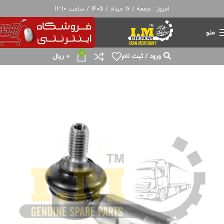
امروز : جمعه / 16 مرداد / 1405 / ساعت 12:10
منو
0
ورود / ثبت نام
0
ریال