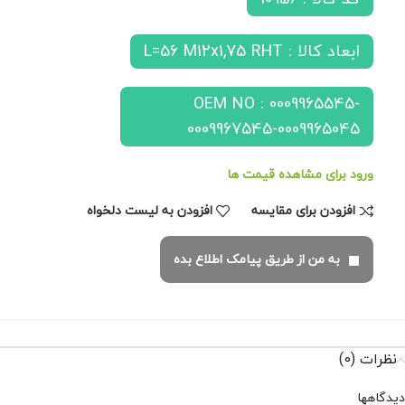
ابعاد کالا : L=56 M12x1,75 RHT
OEM NO : 0009965545-
0009967545-0009965045
ورود برای مشاهده قیمت ها
افزودن برای مقایسه
افزودن به لیست دلخواه
به من از طریق پیامک اطلاع بده
نظرات (0)
دیدگاهها