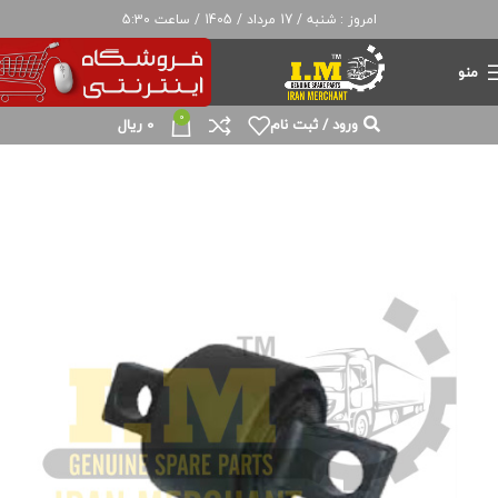
امروز : شنبه / 17 مرداد / 1405 / ساعت 5:30
منو
0
ورود / ثبت نام
0
ریال