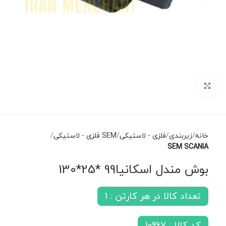
برای بزرگنمایی کلیک کنید
خانه
زیربندی
فلزی - لاستیکی
SEM فلزی - لاستیکی
SEM SCANIA
بوش مندل اسکانیا99 *25*130
تعداد کالا در هر کارتن : 1
کد کالا : 10967