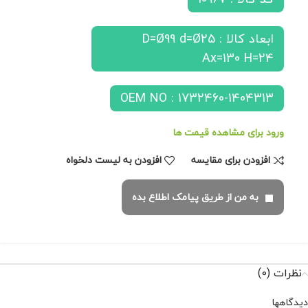
ابعاد کالا : D=Ø99 d=Ø25
Ax=130 H=24
OEM NO : 1732460-1404313
ورود برای مشاهده قیمت ها
افزودن برای مقایسه
افزودن به لیست دلخواه
به من از طریق پیامک اطلاع بده
نظرات (0)
دیدگاهها