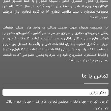
تکنولوژی محور , مشتری محور , نتیجه محور و با حفظ منشور حقوق
کارکنان و نیروی انسانی و مشتریان مداوم گردید. در سال 1393 نام این
مجموعه همزمان با ثبت علامت تجاری IM به گروه تجاری ایران مرچنت
تغییر نام داد.
این مجموعه همواره جهت خدمت رسانی به واحد های صنفی قطعات
یدکی خودروهای تجاری و سواری در سر تا سر کشور , کشورهای همجوار ,
شرکت های حمل و نقل داخلی و بین المللی و تولید کنندگان کامیون و
تریلر , با کادری مجرب و دارای اطلاعات فنی و واقف به مسائل روز بازار و
منعطف با تغییرات و بروز رسانی اطلاعات و با استفاده از تکنولوژی به روز
و ارتباط مستمر با مشتریان خود و با سرمایه بخش خصوصی آماده خدمت
رسانی هر چه بهتر می باشد .
تماس با ما
دفتر مرکزی
آدرس : تهران – چهاردانگه – مجتمع تجاری امام رضا – خیابان نور – پلاک
176 و 177