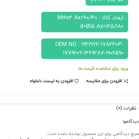
ابعاد کالا : M16x2 Ax=60/40
d=Ø15 Ax=125/180
OEM NO : 1921972-1782203-
1779609-1469287-1906590
ورود برای مشاهده قیمت ها
افزودن برای مقایسه
افزودن به لیست دلخواه
نظرات (0)
دیدگاهها
هیچ دیدگاهی برای این محصول نوشته نشده است.