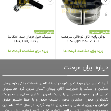
نمایش محصول
نمایش محصول
بوش پایه اتاق توخالی سرعقب
سیبک میل فرمان بلند اسکانیا –
اسکانیا450 اتاقS500
مان TGA,TGX,TGS
ورود برای مشاهده قیمت ها
ورود برای مشاهده قیمت ها
درباره ایران مرچنت
گروه تجاری ایران مرچنت ,پیشرو در زمینه تامین قطعات یدکی خودروهای
سنگین و سبک، با مدیریت آقای پیمان آسبان شروع کرد .فعالیتهای
تجاری این مجموعه همزمان با رعایت اصول مشتری مداری و محوریت
تکنولوژی محور , مشتری محور , نتیجه محور و با حفظ منشور حقوق
کارکنان و نیروی انسانی و مشتریان مداوم گردید. در سال 1393 نام این
مجموعه همزمان با ثبت علامت تجاری IM به گروه تجاری ایران مرچنت