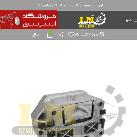
امروز : جمعه / 16 مرداد / 1405 / ساعت 1:06
منو
0
ورود / ثبت نام
0
ریال