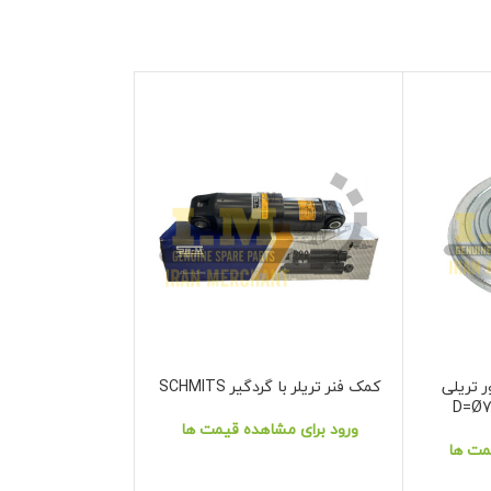
 تریلی
کمک فنر تریلر با گردگیر SCHMITS
کیت آپارات شا
نمایش محصول
نمایش محصول
D=Ø7
ورود برای مشاهده قیمت ها
ورود برای مشا
مت ها