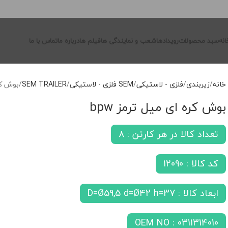
انه
سبد محصولات
رویدادها
شعب و نمایندگی ها
فیلم ها
درباره ما
تماس با ما
خانه
زیربندی
فلزی - لاستیکی
SEM فلزی - لاستیکی
SEM TRAILER
بوش کره
بوش کره ای میل ترمز bpw
تعداد کالا در هر کارتن : 8
کد کالا : 12090
ابعاد کالا : D=Ø59,5 d=Ø42 h=37
OEM NO : 0311314010