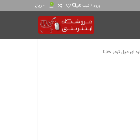
0
ورود / ثبت نام
0
ریال
 ای میل ترمز bpw