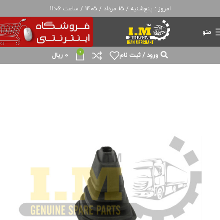
امروز : پنج‌شنبه / 15 مرداد / 1405 / ساعت 11:06
منو
0
ورود / ثبت نام
0
ریال