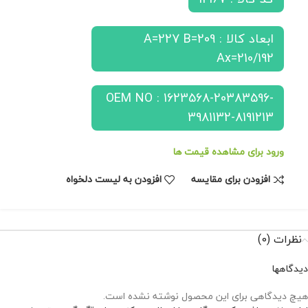
ابعاد کالا : A=227 B=209
Ax=210/192
OEM NO : 1623568-20383596-
3981132-8191213
ورود برای مشاهده قیمت ها
افزودن برای مقایسه
افزودن به لیست دلخواه
نظرات (0)
دیدگاهها
هیچ دیدگاهی برای این محصول نوشته نشده است.