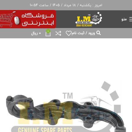
امروز : یکشنبه / 18 مرداد / 1405 / ساعت 10:54
منو
0
ورود / ثبت نام
0
ریال