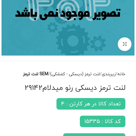
برای بزرگنمایی کلیک کنید
خانه
زیربندی
لنت ترمز (دیسکی - کفشکی)
SEM لنت ترمز
لنت ترمز دیسکی رنو میدلام29142
تعداد کالا در هر کارتن : 4
کد کالا : 15335