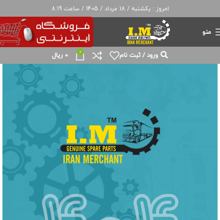
امروز : یکشنبه / 18 مرداد / 1405 / ساعت 8:19
منو
0
ورود / ثبت نام
0
ریال