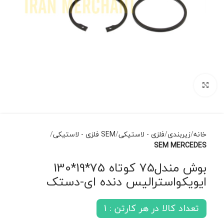
برای بزرگنمایی کلیک کنید
خانه
زیربندی
فلزی - لاستیکی
SEM فلزی - لاستیکی
SEM MERCEDES
بوش مندل75 کوتاه 75*19*130
ایویکواسترالیس دنده ای-دستک
تعداد کالا در هر کارتن : 1