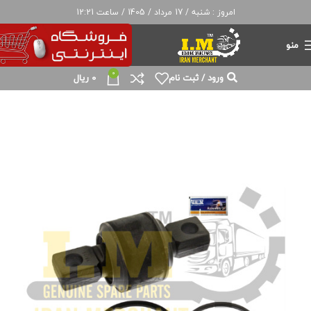
امروز : شنبه / 17 مرداد / 1405 / ساعت 12:21
منو
0
ورود / ثبت نام
0
ریال