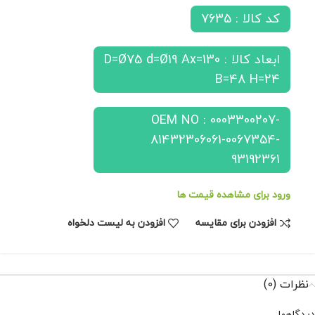
کد کالا : 7635
ابعاد کالا : D=Ø75 d=Ø19 Ax=130
B=48 H=24
OEM NO : 0003300207-
81432306061-0067354-
93192361
ورود برای مشاهده قیمت ها
افزودن برای مقایسه
افزودن به لیست دلخواه
نظرات (0)
دیدگاهها