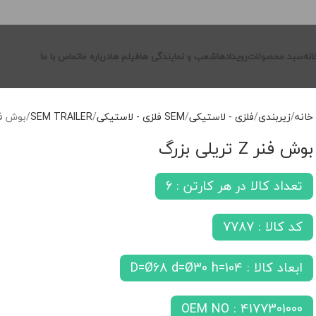
انه
سبد محصولات
رویدادها
شعب و نمایندگی ها
فیلم ها
درباره ما
تماس با ما
خانه
زیربندی
فلزی - لاستیکی
SEM فلزی - لاستیکی
SEM TRAILER
بوش فنر Z تریل
بوش فنر Z تریلی بزرگ
تعداد کالا در هر کارتن : 6
کد کالا : 7787
ابعاد کالا : D=Ø68 d=Ø30 h=104
OEM NO : 4177301000