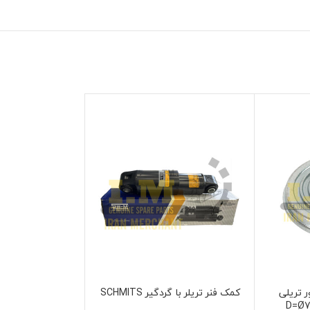
 تریلی
کمک فنر تریلر با گردگیر SCHMITS
کیت آپارات شا
نمایش محصول
نمایش محصول
D=Ø7