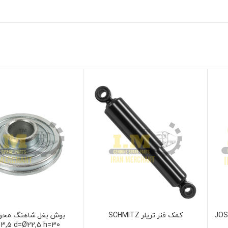
JOST -
کمک فنر تریلر SCHMITZ
بوش بغل شاهنگ محور
نمایش محصول
نمایش محصول
3,5 d=Ø22,5 h=30