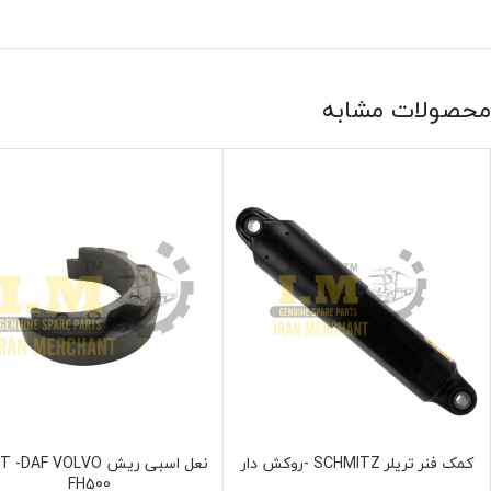
محصولات مشابه
کمک فنر تریلر SCHMITZ -روکش دار
نعل اسبی ریش DAF VOLVO
نمایش محصول
نمایش محصول
FH500