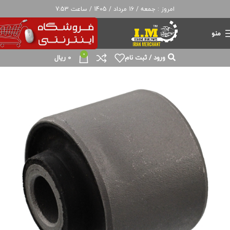
امروز : جمعه / 16 مرداد / 1405 / ساعت 7:53
منو
0
ورود / ثبت نام
0
ریال