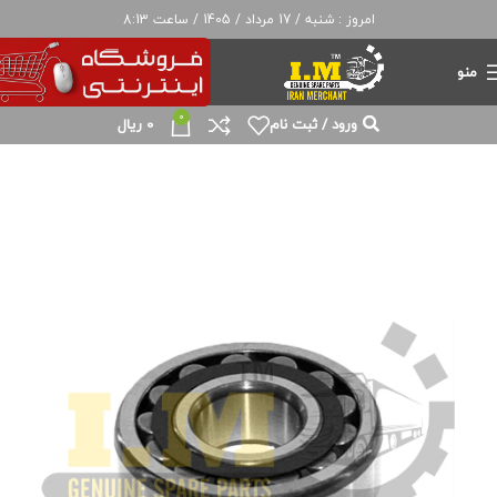
امروز : شنبه / 17 مرداد / 1405 / ساعت 8:13
منو
0
ورود / ثبت نام
0
ریال