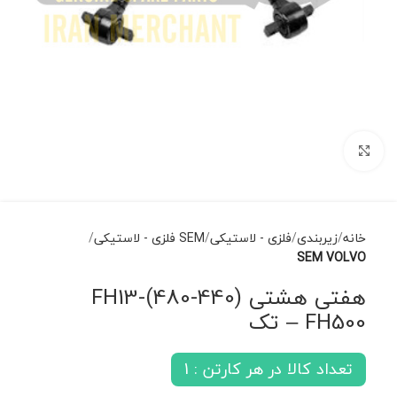
برای بزرگنمایی کلیک کنید
خانه
زیربندی
فلزی - لاستیکی
SEM فلزی - لاستیکی
SEM VOLVO
هفتی هشتی (440-480)FH13-
FH500 – تک
تعداد کالا در هر کارتن : 1