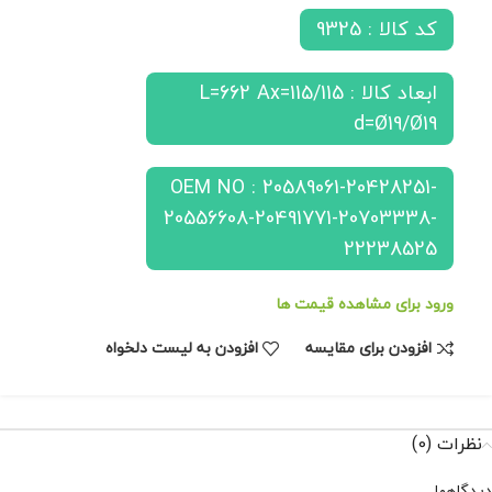
کد کالا : 9325
ابعاد کالا : L=662 Ax=115/115
d=Ø19/Ø19
OEM NO : 20589061-20428251-
20556608-20491771-20703338-
22238525
ورود برای مشاهده قیمت ها
افزودن برای مقایسه
افزودن به لیست دلخواه
نظرات (0)
دیدگاهها