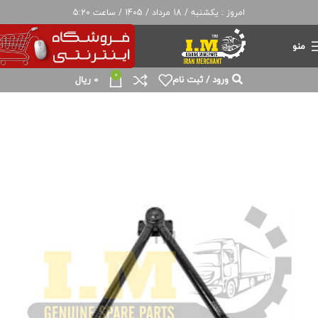
امروز : یکشنبه / 18 مرداد / 1405 / ساعت 5:20
منو
0
ورود / ثبت نام
0
ریال