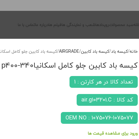
انه
سبد محصولات
رویدادها
شعب و نمایندگی ها
فیلم ها
درباره ما
تماس با ما
خانه
کیسه باد
کیسه باد کابین
AIRGRADE
کیسه باد کابین جلو کامل اسکانیا340-00
کیسه باد کابین جلو کامل اسکانیا340-p400
تعداد کالا در هر کارتن : 1
کد کالا : air.g103201.C
OEM NO : 1075076-1075077
ورود برای مشاهده قیمت ها