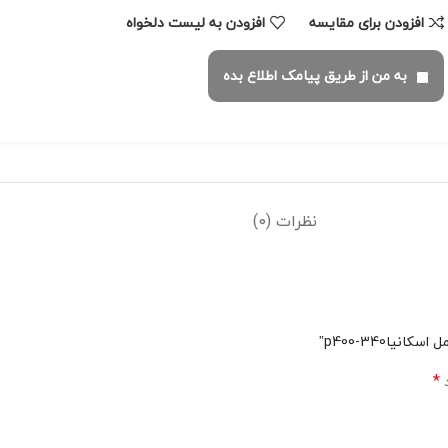
افزودن برای مقایسه
افزودن به لیست دلخواه
به من از طریق پیامک اطلاع بده
نظرات (0)
یا340-p400”
*
د