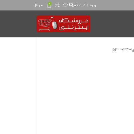
0
ورود / ثبت نام
0
ریال
p4