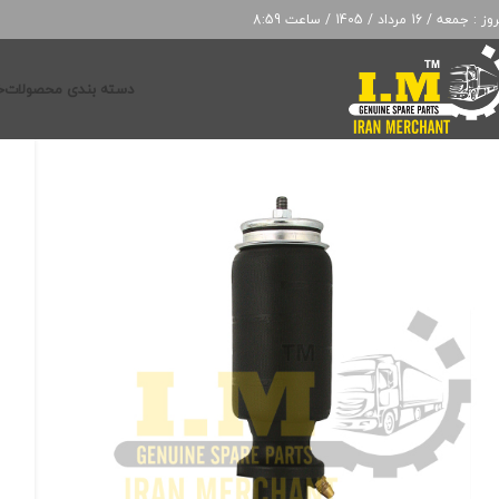
: جمعه / 16 مرداد / 1405 / ساعت 8:59
دسته بندی محصولات
خ