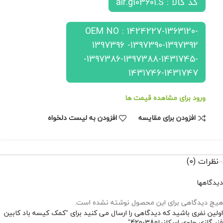
کد کالا : air.g103601.S
OEM NO : 1424227-1363120-
1397396 -1397390-1397392
-1397386-1397388-1431745-
1431746-1431747
ورود برای مشاهده قیمت ها
افزودن برای مقایسه
افزودن به لیست دلخواه
نظرات (0)
دیدگاهها
هیچ دیدگاهی برای این محصول نوشته نشده است.
اولین نفری باشید که دیدگاهی را ارسال می کنید برای “کمک کیسه باد کابین
فنر گازی جلوی اسکانیا380-420”