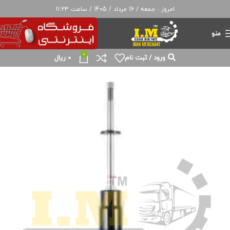
امروز : جمعه / 16 مرداد / 1405 / ساعت 11:23
منو
0
ورود / ثبت نام
0
ریال