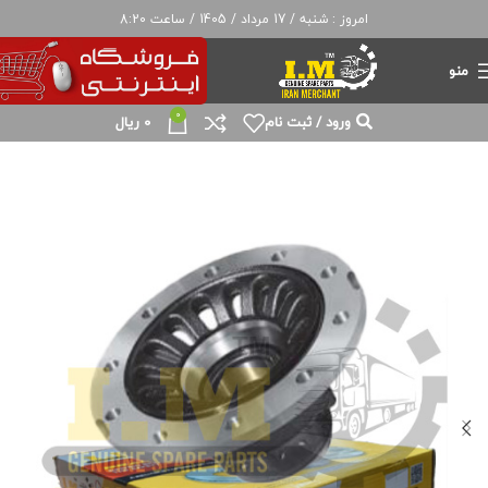
امروز : شنبه / 17 مرداد / 1405 / ساعت 8:20
منو
0
ورود / ثبت نام
0
ریال