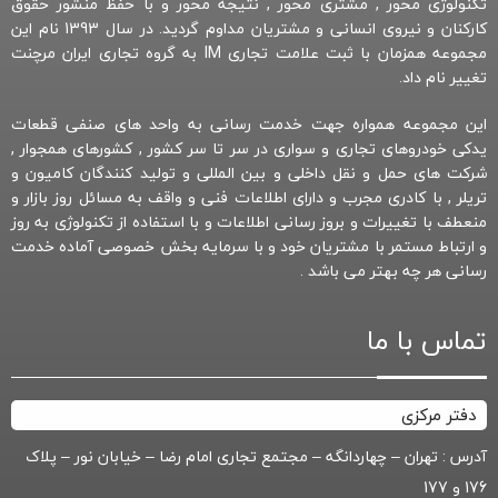
تکنولوژی محور , مشتری محور , نتیجه محور و با حفظ منشور حقوق
کارکنان و نیروی انسانی و مشتریان مداوم گردید. در سال 1393 نام این
مجموعه همزمان با ثبت علامت تجاری IM به گروه تجاری ایران مرچنت
تغییر نام داد.
این مجموعه همواره جهت خدمت رسانی به واحد های صنفی قطعات
یدکی خودروهای تجاری و سواری در سر تا سر کشور , کشورهای همجوار ,
شرکت های حمل و نقل داخلی و بین المللی و تولید کنندگان کامیون و
تریلر , با کادری مجرب و دارای اطلاعات فنی و واقف به مسائل روز بازار و
منعطف با تغییرات و بروز رسانی اطلاعات و با استفاده از تکنولوژی به روز
و ارتباط مستمر با مشتریان خود و با سرمایه بخش خصوصی آماده خدمت
رسانی هر چه بهتر می باشد .
تماس با ما
دفتر مرکزی
آدرس : تهران – چهاردانگه – مجتمع تجاری امام رضا – خیابان نور – پلاک
176 و 177