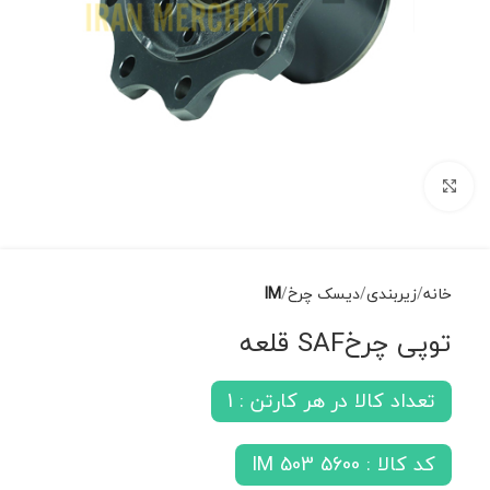
برای بزرگنمایی کلیک کنید
خانه
زیربندی
دیسک چرخ
IM
توپی چرخSAF قلعه
تعداد کالا در هر کارتن : 1
کد کالا : IM 503 5600