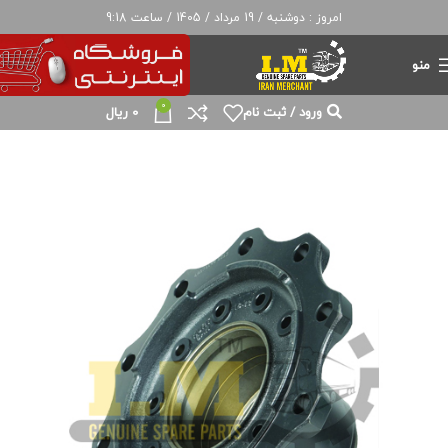
امروز : دوشنبه / 19 مرداد / 1405 / ساعت 9:18
منو
0
ورود / ثبت نام
0
ریال