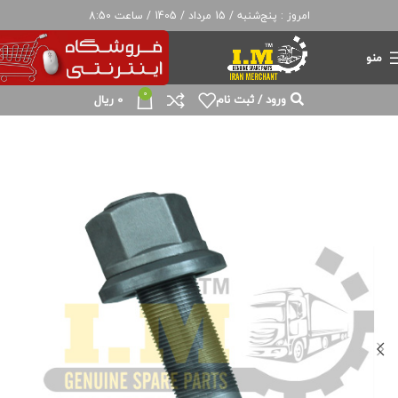
امروز : پنج‌شنبه / 15 مرداد / 1405 / ساعت 8:50
منو
0
ورود / ثبت نام
0
ریال