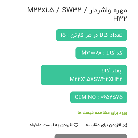
مهره واشردار M22x1.5 / SW32 /
H32
تعداد کالا در هر کارتن : 15
کد کالا : IM610080
ابعاد کالا :
M22X1.5XSW32XH32
OEM NO : 0652575
ورود برای مشاهده قیمت ها
افزودن برای مقایسه
افزودن به لیست دلخواه