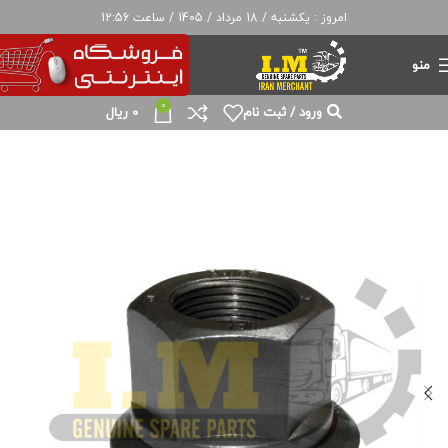
امروز : یکشنبه / 18 مرداد / 1405 / ساعت 12:56
منو
0
ورود / ثبت نام
0
ریال