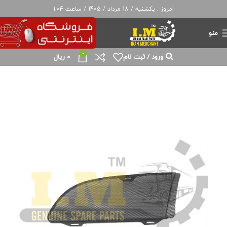
امروز : یکشنبه / 18 مرداد / 1405 / ساعت 1:04
منو
0
ورود / ثبت نام
0
ریال